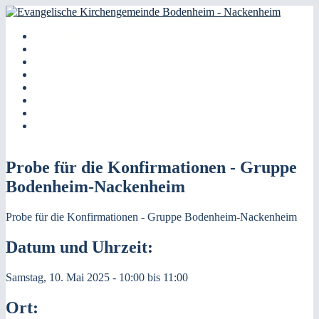
Direkt zum Inhalt
Gemeinde
Evangelische
Aktuell
Kategorien
Gottesdienst
Kirchengemeinde
Kinder
Jugendliche
Bodenheim -
Frauen
Senioren
Nackenheim
Musik
Probe für die Konfirmationen - Gruppe
Bodenheim-Nackenheim
Probe für die Konfirmationen - Gruppe Bodenheim-Nackenheim
Datum und Uhrzeit:
Samstag, 10. Mai 2025 -
10:00
bis
11:00
Ort: