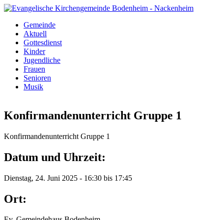
Direkt zum Inhalt
Gemeinde
Evangelische
Aktuell
Kategorien
Gottesdienst
Kirchengemeinde
Kinder
Jugendliche
Bodenheim -
Frauen
Senioren
Nackenheim
Musik
Konfirmandenunterricht Gruppe 1
Konfirmandenunterricht Gruppe 1
Datum und Uhrzeit:
Dienstag, 24. Juni 2025 -
16:30
bis
17:45
Ort:
Ev. Gemeindehaus Bodenheim