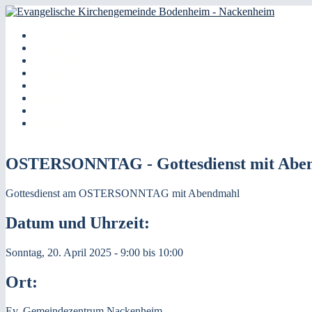
Direkt zum Inhalt
Gemeinde
Evangelische
Aktuell
Kategorien
Gottesdienst
Kirchengemeinde
Kinder
Jugendliche
Bodenheim -
Frauen
Senioren
Nackenheim
Musik
OSTERSONNTAG - Gottesdienst mit Abe
Gottesdienst am OSTERSONNTAG mit Abendmahl
Datum und Uhrzeit:
Sonntag, 20. April 2025 -
9:00
bis
10:00
Ort:
Ev. Gemeindezentrum Nackenheim