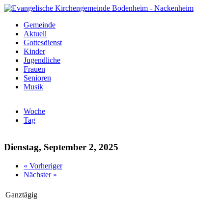
Direkt zum Inhalt
Gemeinde
Evangelische
Aktuell
Kategorien
Gottesdienst
Kirchengemeinde
Kinder
Jugendliche
Bodenheim -
Frauen
Senioren
Nackenheim
Musik
Woche
Tag
(aktiver Reiter)
Dienstag, September 2, 2025
« Vorheriger
Nächster »
Ganztägig