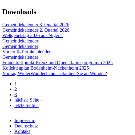
Downloads
Gemeindekalender 3. Quartal 2026
Gemeindekalender 2. Quartal 2026
Weltgebetstag 2026 aus Nigeria
Gemeindekalender
Gemeindekalender
Vorkonfi-Terminkalender
Gemeindekalender
Frauentreffpunkt Kreuz und Quer - Jahresprogramm 2025
Kollektenplan Bodenheim-Nackenheim 2025
Vortrag WinterWunderLand - Glauben Sie an Wunder?
1
Seiten
2
3
nächste Seite ›
letzte Seite »
Impressum
Datenschutz
Kontakt