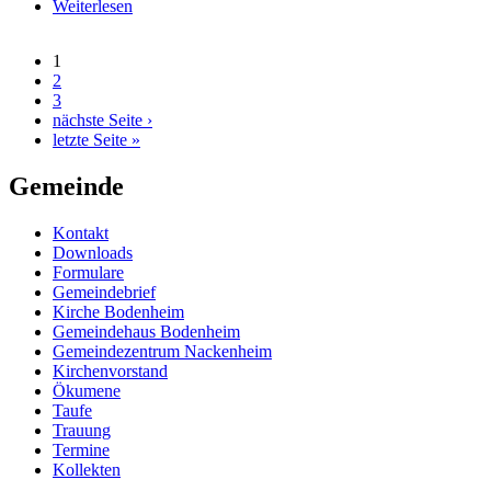
Weiterlesen
über Vortrag WinterWunderLand - Glauben Sie an
Wunder?
1
Seiten
2
3
nächste Seite ›
letzte Seite »
Gemeinde
Kontakt
Downloads
Formulare
Gemeindebrief
Kirche Bodenheim
Gemeindehaus Bodenheim
Gemeindezentrum Nackenheim
Kirchenvorstand
Ökumene
Taufe
Trauung
Termine
Kollekten